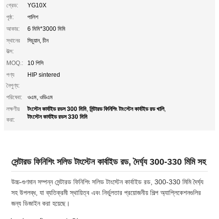
গ্রেড:
YG10X
পৃষ্ঠ:
পালিশ
আকার:
6 মিমি*3000 মিমি
স্থানের
সিচুয়ান, চীন
উত্স:
MOQ.:
10 পিসি
পণ্য
HIP sintered
নৈপুণ্য:
পরিষেবা:
ওএম, ওডিএম
টংস্টেন কার্বাইড রডস 300 মিমি
সিন্টারড ফিনিশিং টাংস্টেন কার্বাইড রড খালি
লক্ষণীয়
,
,
টাংস্টেন কার্বাইড রডস 330 মিমি
করা:
সেন্টারড ফিনিশিং সলিড টাংস্টেন কার্বাইড রড, দৈর্ঘ্য 300-330 মিমি সহ
উচ্চ-গুণমান সম্পন্ন সেন্টারড ফিনিশিং সলিড টাংস্টেন কার্বাইড রড, 300-330 মিমি দৈর্ঘ্য
সহ উপলব্ধ, যা ব্যতিক্রমী স্থায়িত্ব এবং নির্ভুলতার প্রয়োজনীয় শিল্প অ্যাপ্লিকেশনগুলির
জন্য ডিজাইন করা হয়েছে।