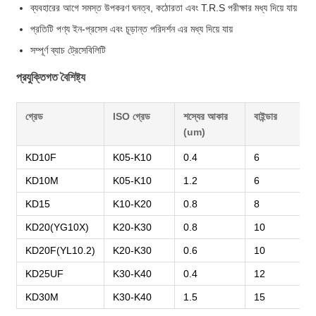
ব্যবহারের আগে সমস্ত উপকরণ ঘনত্ব, কঠোরতা এবং T.R.S পরীক্ষার মধ্য দিয়ে যায়
প্রতিটি পণ্য ইন-প্রসেস এবং চূড়ান্ত পরিদর্শন এর মধ্য দিয়ে যায়
সম্পূর্ণ ব্যাচ ট্রেসেবিলিটি
প্রযুক্তিগত বৈশিষ্ট্য
গ্রেড
ISO গ্রেড
শস্যের আকার
বাইন্ডার
(um)
KD10F
K05-K10
0.4
6
KD10M
K05-K10
1.2
6
KD15
K10-K20
0.8
8
KD20(YG10X)
K20-K30
0.8
10
KD20F(YL10.2)
K20-K30
0.6
10
KD25UF
K30-K40
0.4
12
KD30M
K30-K40
1.5
15