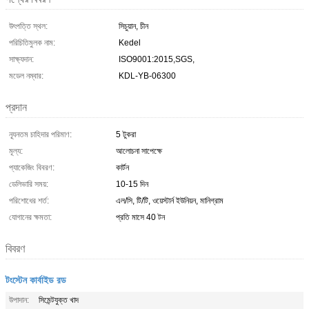
উৎপত্তি স্থল:
সিচুয়ান, চীন
পরিচিতিমুলক নাম:
Kedel
সাক্ষ্যদান:
ISO9001:2015,SGS,
মডেল নম্বার:
KDL-YB-06300
প্রদান
ন্যূনতম চাহিদার পরিমাণ:
5 টুকরা
মূল্য:
আলোচনা সাপেক্ষে
প্যাকেজিং বিবরণ:
কার্টন
ডেলিভারি সময়:
10-15 দিন
পরিশোধের শর্ত:
এল/সি, টি/টি, ওয়েস্টার্ন ইউনিয়ন, মানিগ্রাম
যোগানের ক্ষমতা:
প্রতি মাসে 40 টন
বিবরণ
টংস্টেন কার্বাইড রড
উপাদান:
সিমেন্টযুক্ত খাদ