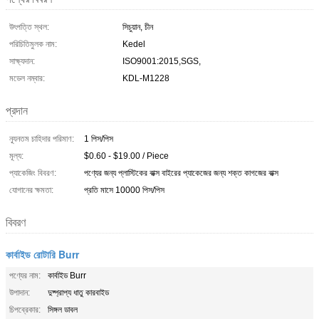
উৎপত্তি স্থল:
সিচুয়ান, চীন
পরিচিতিমুলক নাম:
Kedel
সাক্ষ্যদান:
ISO9001:2015,SGS,
মডেল নম্বার:
KDL-M1228
প্রদান
ন্যূনতম চাহিদার পরিমাণ:
1 পিস/পিস
মূল্য:
$0.60 - $19.00 / Piece
প্যাকেজিং বিবরণ:
পণ্যের জন্য প্লাস্টিকের বাক্স বাইরের প্যাকেজের জন্য শক্ত কাগজের বাক্স
যোগানের ক্ষমতা:
প্রতি মাসে 10000 পিস/পিস
বিবরণ
কার্বাইড রোটারি Burr
পণ্যের নাম:
কার্বাইড Burr
উপাদান:
দুষ্প্রাপ্য ধাতু কারবাইড
চিপব্রেকার:
সিঙ্গল ডাবল