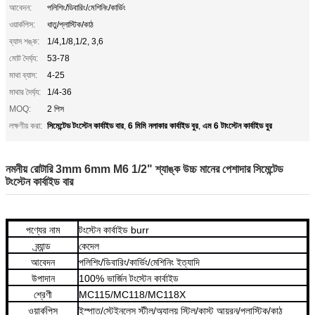
আবেদন:
পলিশিং/ডিবারিং/মেশিনিং/কার্ভিং
ওয়ার্কপিস:
ধাতু/প্লাস্টিক/কাঠ
ব্যাস শঙ্ক:
1/4,1/8,1/2, 3,6
মোট দৈর্ঘ্য:
53-78
মাথা ব্যাস:
4-25
মাথার দৈর্ঘ্য:
1/4-36
MOQ:
2 পিস
সিমেন্টেড টংস্টেন কার্বাইড বার
6 মিমি নলাকার কার্বাইড বুর
এম 6 টাংস্টেন কার্বাইড বুর
লক্ষণীয় করা:
,
,
নমনীয় রোটারি 3mm 6mm M6 1/2" শ্যাঙ্ক উচ্চ মানের পেশাদার সিমেন্টেড
টংস্টেন কার্বাইড বার
পণ্যের নাম
টংস্টেন কার্বাইড burr
ব্র্যান্ড
কেদেল
আবেদন
পলিশিং/ডিবারিং/কার্ভিং/মেশিনিং ইত্যাদি
উপাদান
100% ভার্জিন টংস্টেন কার্বাইড
শ্রেণী
MC115/MC118/MC118X
ওয়ার্কপিস
ইস্পাত/স্টেইনলেস স্টীল/অ্যালয় স্টিল/কাস্ট আয়রন/প্লাস্টিক/কাঠ