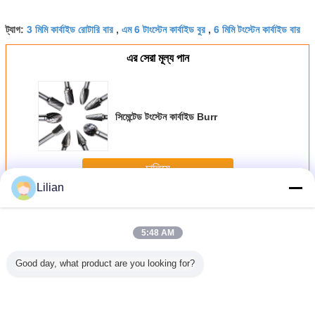
3 মিমি কার্বাইড রোটারি বার
এম 6 টাংস্টেন কার্বাইড বুর
6 মিমি টংস্টেন কার্বাইড বার
ট্যাগ:
,
,
এর সেরা মূল্য পান
সিমেন্টেড টংস্টেন কার্বাইড Burr
চালিয়ে
Lilian
কার্বাইড রোটারি Burr
অধিক
5:48 AM
Good day, what product are you looking for?
সিমেন্টেড টংস্টেন কার্বাইড
কঠিন টংস্টেন কার্বাইড
Yg8 কার্বাইড কাটার
বল বিয়ারিং মেশ
Burr
Burrs
ঘূর্ণমান Burr
ঘূর্ণমান Burr
আকৃতি পর