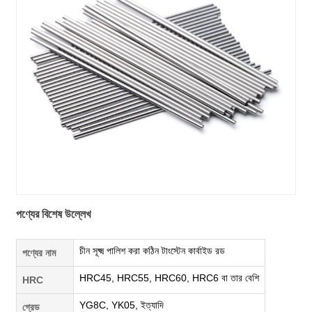
পণ্যের বিশেষ উল্লেখ
চীন সূক্ষ্ম পালিশ করা কঠিন টাংস্টেন কার্বাইড রড
পণ্যের নাম
HRC45, HRC55, HRC60, HRC6 বা তার বেশি
HRC
YG8C, YK05, ইত্যাদি
গ্রেড