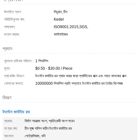
উৎপত্তি স্থল:
সিচুয়ান, চীন
পরিচিতিমুলক নাম:
Kedel
সাক্ষ্যদান:
ISO9001:2015,SGS,
মডেল নম্বার:
কাস্টমাইজড
প্রদান
ন্যূনতম চাহিদার পরিমাণ:
1 পিস/পিস
মূল্য:
$0.50 - $30.00 / Piece
প্যাকেজিং বিবরণ:
টংস্টেন কার্বাইড রড প্যাক করার জন্য প্লাস্টিকের বাক্স এবং শক্ত কাগজের বাক্স
যোগানের ক্ষমতা:
10000000 পিস/পিস প্রতি সপ্তাহে টংস্টেন কার্বাইড রড তৈরির বিশেষজ্ঞ
বিবরণ
টংস্টেন কার্বাইড রড
প্রকার:
নির্মাণ সরঞ্জাম অংশ, প্রতিরোধী অংশ পরেন
পণ্যের নাম:
চীন সূক্ষ্ম পালিশ কঠিন টংস্টেন কার্বাইড রড
আবেদন:
পেট্রোলিয়াম, খনি