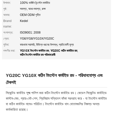
উপাদান:
100% ভার্জিন টুংস্টেন কার্বাইড
পৃষ্ঠ:
সমাপ্ত, আধা-সমাপ্ত, রুক্ষ
আকার:
OEM ODM গৃহীত
Brand
Kedel
name:
শংসাপত্র:
ISO9001: 2008
গ্রেড:
YG6/YG8/YG10X/YG20C
সুবিধা:
কারখানা সরাসরি, বিভিন্ন ধরনের উপলব্ধ, প্রতিযোগী মূল্য
YG10X টাংস্টেন কার্বাইড রড
YG20C কঠিন কার্বাইড রড
লক্ষণীয় করা:
,
,
কঠিন টংস্টেন কার্বাইড রড পরিধানরোধী
YG20C YG10X কঠিন টাংস্টেন কার্বাইড রড - পরিধানযোগ্য এবং
টেকসই
সিমেন্টেড কার্বাইড সূক্ষ্ম পালিশ করা কঠিন টাংস্টেন কার্বাইড রড। কেডেল সিমেন্টেড কার্বাইডে
কাস্টম-মেড, প্রায়-নেট-শেপ, প্রিমিয়াম সন্নিবেশ ফাঁকা সরবরাহ করে - যা টাংস্টেন কার্বাইড
বা কঠিন কার্বাইড নামেও পরিচিত। টাংস্টেন কার্বাইড খাদ বোতামগুলির নিজস্ব অনন্য
কার্যকারিতা রয়েছে।