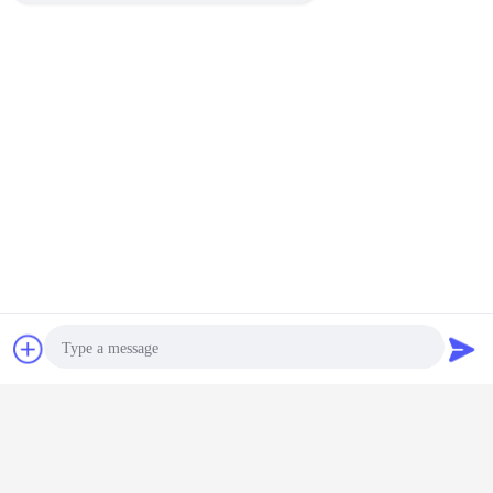
চ্যাট
উদ্ধৃতির জন্য আবেদন
Photo