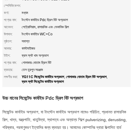
স্পেসিফিকেশন:
কণা:
মধ্যম
পণ্যের নাম:
টংস্টেন কার্বাইড Pdc ড্রিল বিট অগ্রভাগ
আবেদন:
পেট্রোলিয়াম, রাসায়নিক এবং মেকানিক শিল্প
উপাদান:
টংস্টেন কার্বাইড WC+Co
পৃষ্ঠতল:
সমাপ্ত
আকার:
কাস্টমাইজড
টাইপ:
ক্রস স্লট খাদ অগ্রভাগ
পণ্যের নাম:
গোলাকার বোতাম ড্রিল বিট
ব্যবহার:
তেল তুরপুন সরঞ্জাম
YG11C সিমেন্টেড কার্বাইড অগ্রভাগ
গোলাকার বোতাম ড্রিল বিট অগ্রভাগ
লক্ষণীয় করা:
,
,
ক্রস স্লট সিমেন্টেড কার্বাইড অগ্রভাগ
উচ্চ মানের সিমেন্টেড কার্বাইড Pdc ড্রিল বিট অগ্রভাগ
সিমেন্টেড কার্বাইড অগ্রভাগ, যা টাংস্টেন কার্বাইড অগ্রভাগ নামেও পরিচিত, প্রধানত রাসায়নিক
শিল্প, খাদ্য, যন্ত্রপাতি, ধাতুবিদ্যা, স্থাপত্য এবং অন্যান্য শিল্পে pulverizing, derusting,
পরিষ্কার, পরমাণুকরণ ইত্যাদির জন্য ব্যবহৃত হয়। আমাদের কোম্পানির দ্বারা উত্পাদিত হার্ড