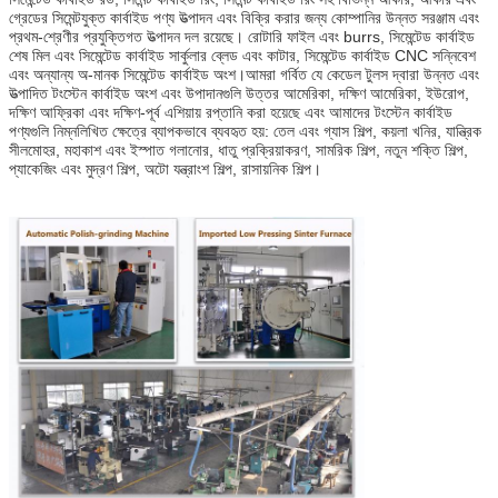
গ্রেডের সিমেন্টযুক্ত কার্বাইড পণ্য উত্পাদন এবং বিক্রি করার জন্য কোম্পানির উন্নত সরঞ্জাম এবং
প্রথম-শ্রেণীর প্রযুক্তিগত উত্পাদন দল রয়েছে। রোটারি ফাইল এবং burrs, সিমেন্টেড কার্বাইড
শেষ মিল এবং সিমেন্টেড কার্বাইড সার্কুলার ব্লেড এবং কাটার, সিমেন্টেড কার্বাইড CNC সন্নিবেশ
এবং অন্যান্য অ-মানক সিমেন্টেড কার্বাইড অংশ।আমরা গর্বিত যে কেডেল টুলস দ্বারা উন্নত এবং
উত্পাদিত টংস্টেন কার্বাইড অংশ এবং উপাদানগুলি উত্তর আমেরিকা, দক্ষিণ আমেরিকা, ইউরোপ,
দক্ষিণ আফ্রিকা এবং দক্ষিণ-পূর্ব এশিয়ায় রপ্তানি করা হয়েছে এবং আমাদের টংস্টেন কার্বাইড
পণ্যগুলি নিম্নলিখিত ক্ষেত্রে ব্যাপকভাবে ব্যবহৃত হয়: তেল এবং গ্যাস শিল্প, কয়লা খনির, যান্ত্রিক
সীলমোহর, মহাকাশ এবং ইস্পাত গলানোর, ধাতু প্রক্রিয়াকরণ, সামরিক শিল্প, নতুন শক্তি শিল্প,
প্যাকেজিং এবং মুদ্রণ শিল্প, অটো যন্ত্রাংশ শিল্প, রাসায়নিক শিল্প।