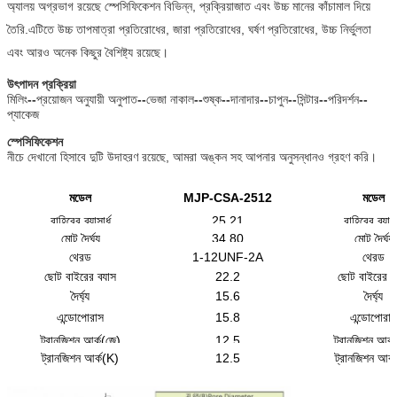
অ্যালয় অগ্রভাগ রয়েছে স্পেসিফিকেশন বিভিন্ন, প্রক্রিয়াজাত এবং উচ্চ মানের কাঁচামাল দিয়ে
তৈরি.এটিতে উচ্চ তাপমাত্রা প্রতিরোধের, জারা প্রতিরোধের, ঘর্ষণ প্রতিরোধের, উচ্চ নির্ভুলতা
এবং আরও অনেক কিছুর বৈশিষ্ট্য রয়েছে।
উৎপাদন প্রক্রিয়া
মিলিং
--
প্রয়োজন অনুযায়ী অনুপাত
--
ভেজা নাকাল
--
শুষ্ক
--
দানাদার
--
চাপুন
--
সিন্টার
--
পরিদর্শন
--
প্যাকেজ
স্পেসিফিকেশন
নীচে দেখানো হিসাবে দুটি উদাহরণ রয়েছে, আমরা অঙ্কন সহ আপনার অনুসন্ধানও গ্রহণ করি।
মডেল
MJP-CSA-2512
মডেল
বাহিরের ব্যাসার্ধ
25.21
বাহিরের ব্যাসার
মোট দৈর্ঘ্য
34.80
মোট দৈর্ঘ্য
থ্রেড
1-12UNF-2A
থ্রেড
ছোট বাইরের ব্যাস
22.2
ছোট বাইরের ব্
দৈর্ঘ্য
15.6
দৈর্ঘ্য
এন্ডোপোরাস
15.8
এন্ডোপোরাস
ট্রানজিশন আর্ক(জে)
12.5
ট্রানজিশন আর্ক
ট্রানজিশন আর্ক(K)
12.5
ট্রানজিশন আর্