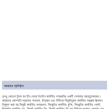
আমাদের প্রতিষ্ঠান
চেংডু কেডেল টুলস হল চীন থেকে টংস্টেন কার্বাইড পণ্যগুলির একটি পেশাদার প্রস্তুতকারক।
আমাদের কোম্পানি প্রধানত গবেষণা, উন্নয়ন এবং বিভিন্ন সিমেন্টযুক্ত কার্বাইড সরঞ্জাম উত্পাদন
নিযুক্ত করা হয়.সিমেন্ট কার্বাইড অগ্রভাগ, সিমেন্টেড কার্বাইড বুশিং, সিমেন্টেড কার্বাইড প্লেট,
সিমেন্টেড কার্বাইড রড, সিমেন্ট কার্বাইড রিং, সিমেন্ট কার্বাইড রিং সহ বিভিন্ন আকার, আকার এবং