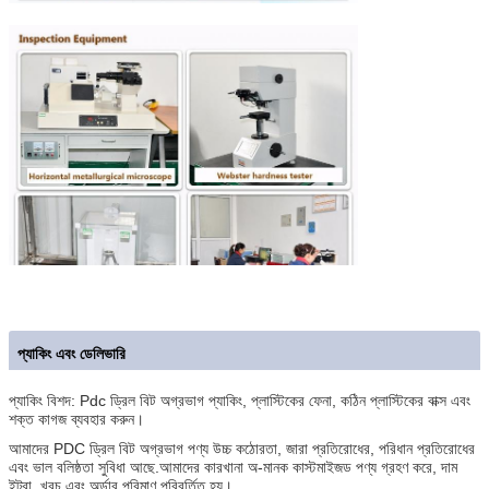
প্যাকিং এবং ডেলিভারি
প্যাকিং বিশদ: Pdc ড্রিল বিট অগ্রভাগ প্যাকিং, প্লাস্টিকের ফেনা, কঠিন প্লাস্টিকের বাক্স এবং
শক্ত কাগজ ব্যবহার করুন।
আমাদের PDC ড্রিল বিট অগ্রভাগ পণ্য উচ্চ কঠোরতা, জারা প্রতিরোধের, পরিধান প্রতিরোধের
এবং ভাল বলিষ্ঠতা সুবিধা আছে.আমাদের কারখানা অ-মানক কাস্টমাইজড পণ্য গ্রহণ করে, দাম
ইট্রা, খরচ এবং অর্ডার পরিমাণ পরিবর্তিত হয়।