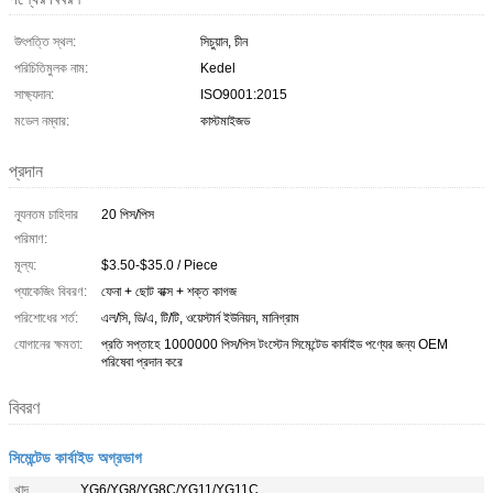
উৎপত্তি স্থল:
সিচুয়ান, চীন
পরিচিতিমুলক নাম:
Kedel
সাক্ষ্যদান:
ISO9001:2015
মডেল নম্বার:
কাস্টমাইজড
প্রদান
ন্যূনতম চাহিদার
20 পিস/পিস
পরিমাণ:
মূল্য:
$3.50-$35.0 / Piece
প্যাকেজিং বিবরণ:
ফেনা + ছোট বাক্স + শক্ত কাগজ
পরিশোধের শর্ত:
এল/সি, ডি/এ, টি/টি, ওয়েস্টার্ন ইউনিয়ন, মানিগ্রাম
যোগানের ক্ষমতা:
প্রতি সপ্তাহে 1000000 পিস/পিস টংস্টেন সিমেন্টেড কার্বাইড পণ্যের জন্য OEM
পরিষেবা প্রদান করে
বিবরণ
সিমেন্টেড কার্বাইড অগ্রভাগ
খাদ
YG6/YG8/YG8C/YG11/YG11C