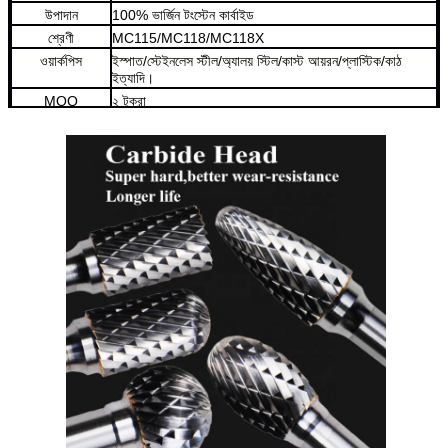
উপাদান
100% ভার্জিন টংস্টেন কার্বাইড
শ্রেণী
MC115/MC118/MC118X
ওয়ার্কপিস
ইস্পাত/স্টেইনলেস স্টীল/অ্যালয় স্টিল/কাস্ট আয়রন/প্লাস্টিক/কাঠ
ইত্যাদি।
MOQ
২ টুকরা