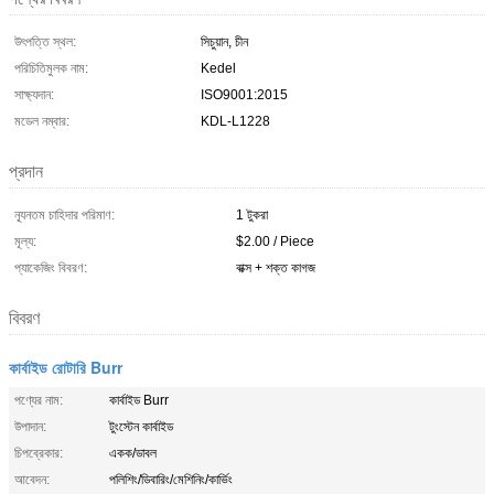
উৎপত্তি স্থল:
সিচুয়ান, চীন
পরিচিতিমুলক নাম:
Kedel
সাক্ষ্যদান:
ISO9001:2015
মডেল নম্বার:
KDL-L1228
প্রদান
ন্যূনতম চাহিদার পরিমাণ:
1 টুকরা
মূল্য:
$2.00 / Piece
প্যাকেজিং বিবরণ:
বাক্স + শক্ত কাগজ
বিবরণ
কার্বাইড রোটারি Burr
পণ্যের নাম:
কার্বাইড Burr
উপাদান:
টুংস্টেন কার্বাইড
চিপব্রেকার:
একক/ডাবল
আবেদন:
পলিশিং/ডিবারিং/মেশিনিং/কার্ভিং