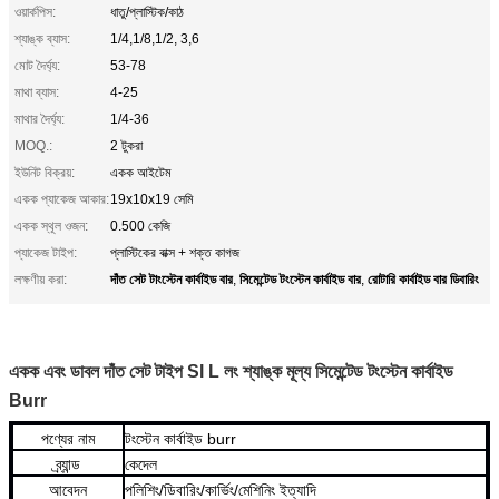
ওয়ার্কপিস:
ধাতু/প্লাস্টিক/কাঠ
শ্যাঙ্ক ব্যাস:
1/4,1/8,1/2, 3,6
মোট দৈর্ঘ্য:
53-78
মাথা ব্যাস:
4-25
মাথার দৈর্ঘ্য:
1/4-36
MOQ.:
2 টুকরা
ইউনিট বিক্রয়:
একক আইটেম
একক প্যাকেজ আকার:
19x10x19 সেমি
একক স্থূল ওজন:
0.500 কেজি
প্যাকেজ টাইপ:
প্লাস্টিকের বাক্স + শক্ত কাগজ
দাঁত সেট টাংস্টেন কার্বাইড বার
সিমেন্টেড টংস্টেন কার্বাইড বার
রোটারি কার্বাইড বার ডিবারিং
লক্ষণীয় করা:
,
,
একক এবং ডাবল দাঁত সেট টাইপ Sl L লং শ্যাঙ্ক মূল্য সিমেন্টেড টংস্টেন কার্বাইড
Burr
পণ্যের নাম
টংস্টেন কার্বাইড burr
ব্র্যান্ড
কেদেল
আবেদন
পলিশিং/ডিবারিং/কার্ভিং/মেশিনিং ইত্যাদি