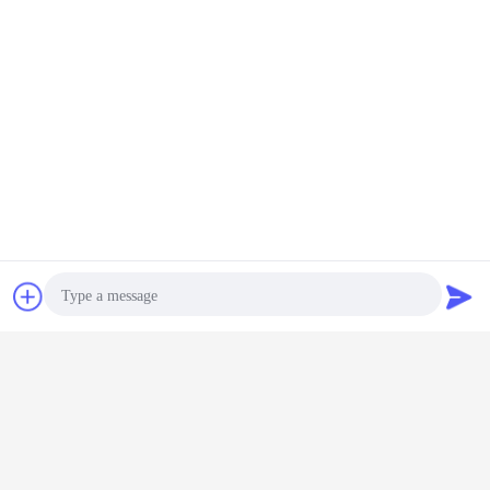
চ্যাট
উদ্ধৃতির জন্য আবেদন
FAQ
Photo
1. আপনি কি ট্রেডিং কোম্পানি বা প্রস্তুতকারক?
Video Call
উত্তর: আমরা প্রস্তুতকারক।