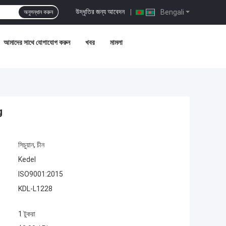
উদ্ধৃতির জন্য আবেদন
|
Bengali
অনুসন্ধান করুন
আমাদের সাথে যোগাযোগ করুন
খবর
মামলা
g
সিচুয়ান, চীন
Kedel
ISO9001:2015
KDL-L1228
1 টুকরা