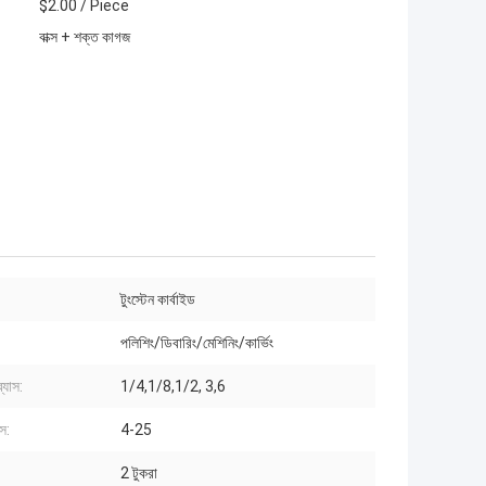
$2.00 / Piece
বাক্স + শক্ত কাগজ
টুংস্টেন কার্বাইড
পলিশিং/ডিবারিং/মেশিনিং/কার্ভিং
ব্যাস:
1/4,1/8,1/2, 3,6
াস:
4-25
:
2 টুকরা