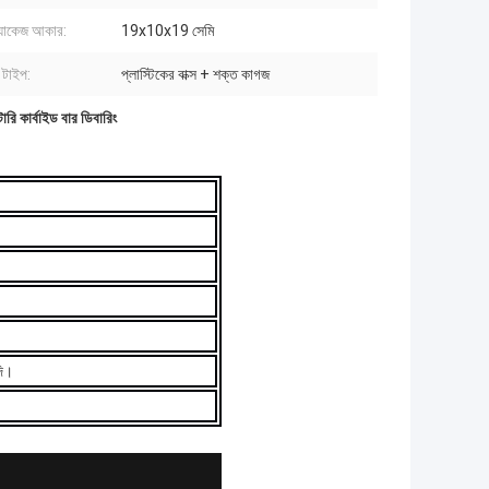
যাকেজ আকার:
19x10x19 সেমি
 টাইপ:
প্লাস্টিকের বাক্স + শক্ত কাগজ
ারি কার্বাইড বার ডিবারিং
দি।