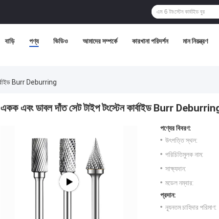
বাড়ি
পণ্য
ভিডিও
আমাদের সম্পর্কে
কারখানা পরিদর্শন
মান নিয়ন্ত্রণ
কার্বাইড Burr Deburring
একক এবং ডাবল দাঁত সেট টাইপ টংস্টেন কার্বাইড Burr Deburrin
পণ্যের বিবরণ:
উৎপত্তি স্থল:
পরিচিতিমুলক নাম:
সাক্ষ্যদান:
মডেল নম্বার:
প্রদান:
ন্যূনতম চাহিদার পরিমাণ: