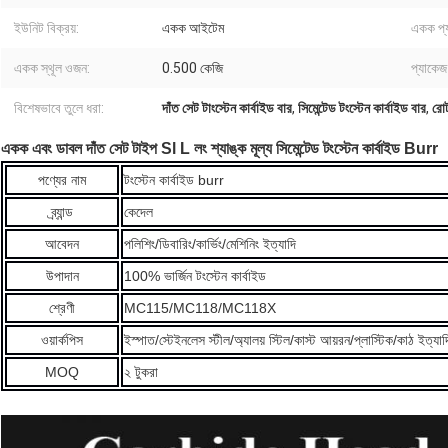
ইউনিট বিক্রয়:
একক আইটেম
একক প্
একক স্থূল ওজন:
0.500 কেজি
প্যাকেজ
বিশেষভাবে তুলে ধরা:
দাঁত সেট টাংস্টেন কার্বাইড বার
,
সিমেন্টেড টংস্টেন কার্বাইড বার
,
রোট
একক এবং ডাবল দাঁত সেট টাইপ Sl L লং শ্যাঙ্ক মূল্য সিমেন্টেড টংস্টেন কার্বাইড Burr
পণ্যের নাম
টংস্টেন কার্বাইড burr
ব্র্যান্ড
কেদেল
আবেদন
পলিশিং/ডিবারিং/কার্ভিং/মেশিনিং ইত্যাদি
উপাদান
100% ভার্জিন টংস্টেন কার্বাইড
শ্রেণী
MC115/MC118/MC118X
ওয়ার্কপিস
ইস্পাত/স্টেইনলেস স্টীল/অ্যালয় স্টিল/কাস্ট আয়রন/প্লাস্টিক/কাঠ ইত্যা
MOQ
২ টুকরা