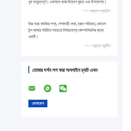
খুব বন্ধুত্বপূর্ণ। একসাথে কাজ উদ্বেগ মুক্ত এবং উপভোগ্য।
—— কমলেশ প্যাটেল
উচ্চ খরচ কার্যকর পণ্য, পেশাদারী সেবা, দ্রুত পরিবহন, কেডেল
টুল আমার পরিচিত সবচেয়ে নির্ভরযোগ্য কোম্পানিগুলির মধ্যে
একটি।
—— আন্দ্রে স্কুটিন
তোমার দর্শন লগ করা অনলাইন চ্যাট এখন