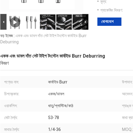
মূল্য:
প্যাকেজিং বিবরণ:
যোগাযোগ
বড় ইমেজ :
একক এবং ডাবল দাঁত সেট টাইপ টংস্টেন কার্বাইড Burr
Deburring
একক এবং ডাবল দাঁত সেট টাইপ টংস্টেন কার্বাইড Burr Deburring
বিবরণ
পণ্যের নাম:
কার্বাইড Burr
উপাদান:
চিপব্রেকার:
একক/ডাবল
আবেদন:
ওয়ার্কপিস:
ধাতু/প্লাস্টিক/কাঠ
শ্যাঙ্ক 
মোট দৈর্ঘ্য:
53-78
মাথা ব্য
মাথার দৈর্ঘ্য:
1/4-36
MOQ.